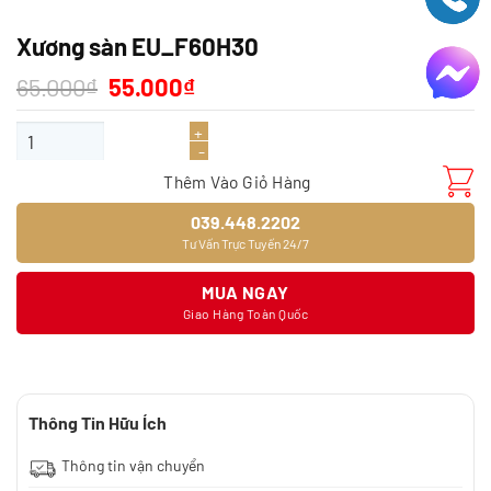
Xương sàn EU_F60H30
Giá
Giá
65.000
₫
55.000
₫
gốc
hiện
là:
tại
Xương sàn EU_F60H30 số lượng
65.000₫.
là:
55.000₫.
Thêm Vào Giỏ Hàng
039.448.2202
Tư Vấn Trực Tuyến 24/7
MUA NGAY
Giao Hàng Toàn Quốc
Thông Tin Hữu Ích
Thông tin vận chuyển