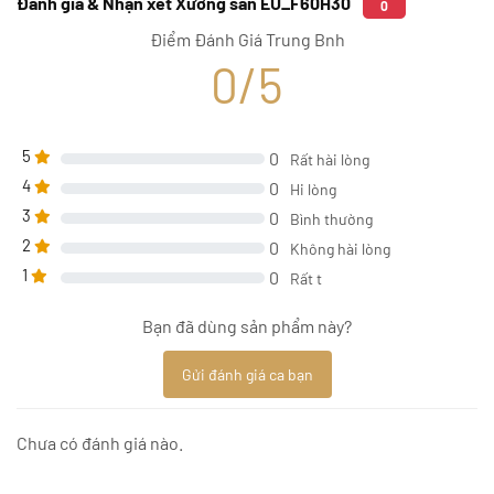
Đánh giá & Nhận xét Xương sàn EU_F60H30
0
Điểm Đánh Giá Trung Bnh
0/5
5
0
Rất hài lòng
4
0
Hi lòng
3
0
Bình thường
2
0
Không hài lòng
1
0
Rất t
Bạn đã dùng sản phẩm này?
Gửi đánh giá ca bạn
Chưa có đánh giá nào.