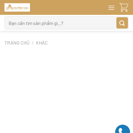
Bỏ
qua
nội
Tìm
dung
kiếm:
TRANG CHỦ
/
KHÁC