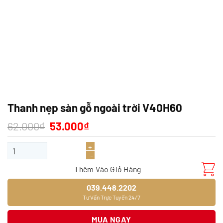
Thanh nẹp sàn gỗ ngoài trời V40H60
Giá
Giá
62.000
₫
53.000
₫
gốc
hiện
là:
tại
Thanh nẹp sàn gỗ ngoài trời V40H60 số lượng
62.000₫.
là:
53.000₫.
Thêm Vào Giỏ Hàng
039.448.2202
Tư Vấn Trực Tuyến 24/7
MUA NGAY