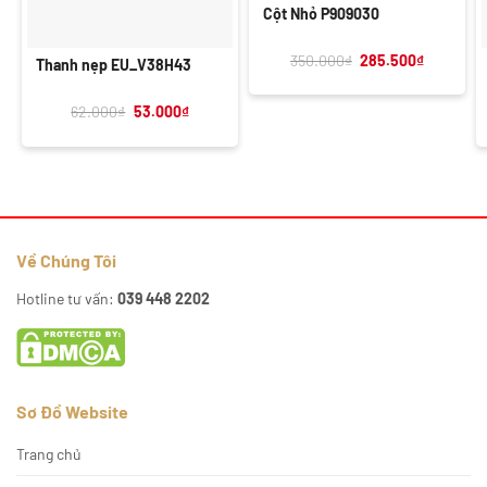
Cột Nhỏ P909030
Giá
Giá
350.000
₫
285.500
₫
Thanh nẹp EU_V38H43
gốc
hiện
là:
tại
350.000₫.
là:
Giá
Giá
62.000
₫
53.000
₫
285.500₫
gốc
hiện
là:
tại
62.000₫.
là:
53.000₫.
Về Chúng Tôi
Hotline tư vấn:
039 448 2202
Sơ Đồ Website
Trang chủ