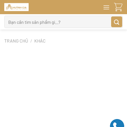
Bỏ
qua
nội
Tìm
dung
kiếm:
TRANG CHỦ
/
KHÁC