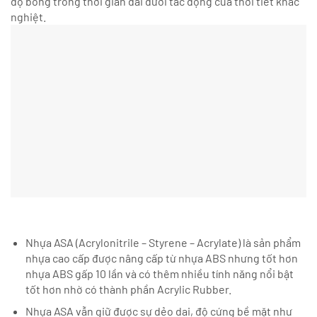
độ bóng trong thời gian dài dưới tác động của thời tiết khắc
nghiệt.
Nhựa ASA (Acrylonitrile – Styrene – Acrylate) là sản phẩm
nhựa cao cấp được nâng cấp từ nhựa ABS nhưng tốt hơn
nhựa ABS gấp 10 lần và có thêm nhiều tính năng nổi bật
tốt hơn nhờ có thành phần Acrylic Rubber.
Nhựa ASA vẫn giữ được sự dẻo dai, độ cứng bề mặt như