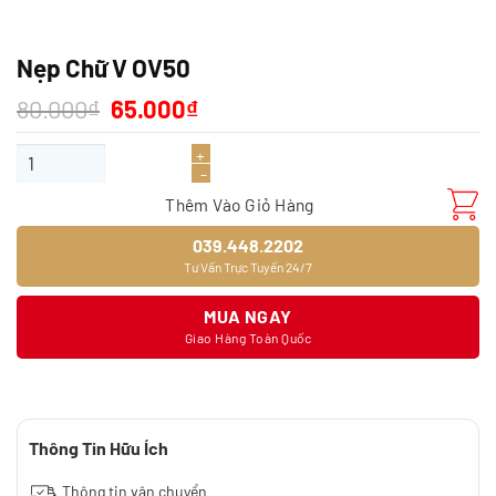
Nẹp Chữ V OV50
Giá
Giá
80.000
₫
65.000
₫
gốc
hiện
là:
tại
Nẹp Chữ V OV50 số lượng
80.000₫.
là:
65.000₫.
Thêm Vào Giỏ Hàng
039.448.2202
Tư Vấn Trực Tuyến 24/7
MUA NGAY
Giao Hàng Toàn Quốc
Thông Tin Hữu Ích
Thông tin vận chuyển