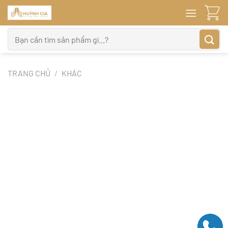
Bỏ
qua
nội
Tìm
dung
kiếm:
TRANG CHỦ
/
KHÁC