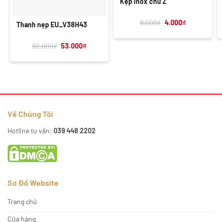
Kẹp inox chữ Z
Giá
Giá
8.000
₫
4.000
₫
Thanh nẹp EU_V38H43
gốc
hiện
là:
tại
8.000₫.
là:
Giá
Giá
62.000
₫
53.000
₫
4.000₫.
gốc
hiện
là:
tại
62.000₫.
là:
53.000₫.
Về Chúng Tôi
Hotline tư vấn:
039 448 2202
Sơ Đồ Website
Trang chủ
Cửa hàng