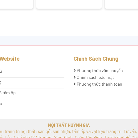
 Website
Chính Sách Chung
Phương thức vận chuyển
ủ
Chính sách bảo mật
g
Phương thức thanh toán
à tấm ốp
c
NỘI THẤT HUỲNH GIA
 trang trí nội thất: sàn gỗ, sàn nhựa, tấm ốp và vật liệu trang trí. Tư vấn
hỉ: Lầu 2, số nhà 127 Trương Công Định, Quận Tân Bình, Thành phố Hồ Chí