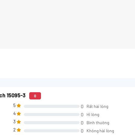
tch 15095-3
0
5
0
Rất hài lòng
4
0
Hi lòng
3
0
Bình thường
2
0
Không hài lòng