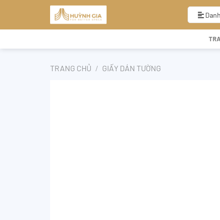
Bỏ
qua
Danh
nội
dung
TR
TRANG CHỦ
/
GIẤY DÁN TƯỜNG