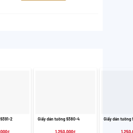
+
+
 9391-2
Giấy dán tường 9380-4
Giấy dán tường 
.000
₫
1.250.000
₫
1.250