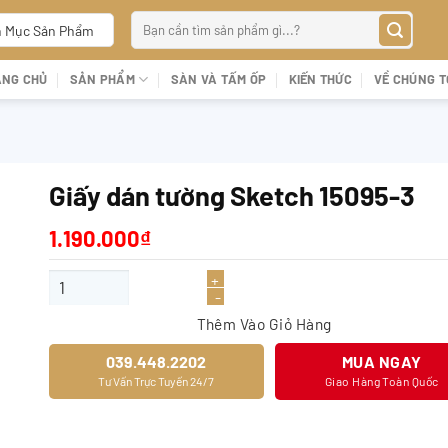
Tìm
 Mục Sản Phẩm
kiếm:
ANG CHỦ
SẢN PHẨM
SÀN VÀ TẤM ỐP
KIẾN THỨC
VỀ CHÚNG T
Giấy dán tường Sketch 15095-3
1.190.000
₫
Giấy dán tường Sketch 15095-3 số lượng
Thêm Vào Giỏ Hàng
039.448.2202
MUA NGAY
Tư Vấn Trực Tuyến 24/7
Giao Hàng Toàn Quốc