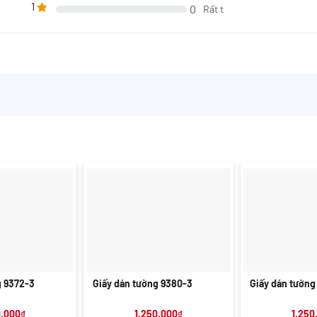
1
0
Rất t
+
+
g 9372-3
Giấy dán tường 9380-3
Giấy dán tường
0.000
₫
1.250.000
₫
1.250