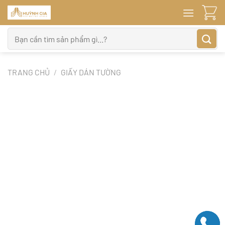
Bỏ
qua
nội
Tìm
dung
kiếm:
TRANG CHỦ
/
GIẤY DÁN TƯỜNG