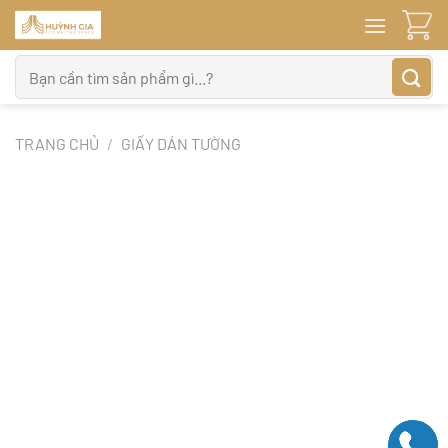
Bỏ
qua
nội
Tìm
dung
kiếm:
TRANG CHỦ
/
GIẤY DÁN TƯỜNG