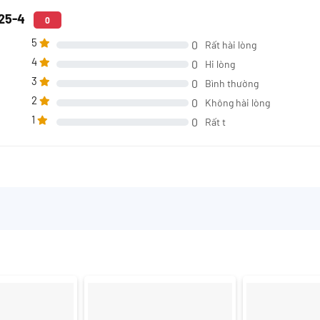
425-4
0
5
0
Rất hài lòng
4
0
Hi lòng
3
0
Bình thường
2
0
Không hài lòng
1
0
Rất t