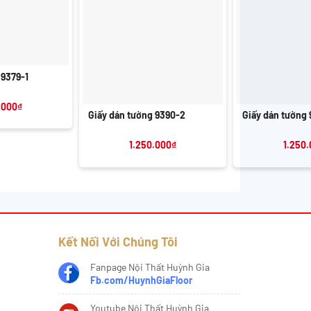
 9379-1
+
+
.000
₫
Giấy dán tường 9390-2
Giấy dán tường 
1.250.000
₫
1.250
Kết Nối Với Chúng Tôi
Fanpage Nội Thất Huỳnh Gia
Fb.com/HuynhGiaFloor
Youtube Nội Thất Huỳnh Gia