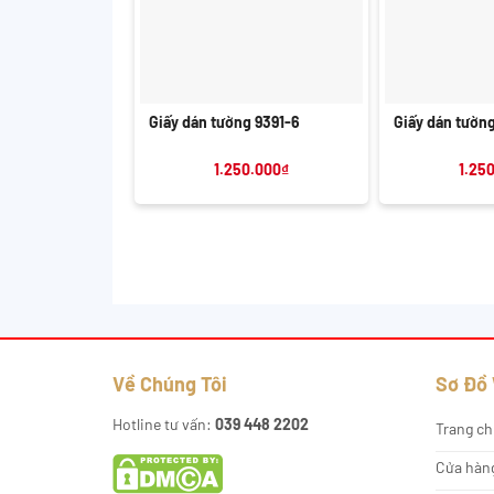
+
+
Giấy dán tường 9391-6
Giấy dán tường
1.250.000
₫
1.25
Về Chúng Tôi
Sơ Đồ
Hotline tư vấn:
039 448 2202
Trang ch
Cửa hàn