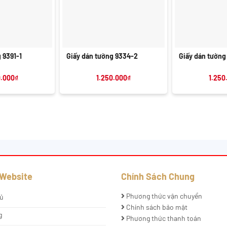
+
+
 9391-1
Giấy dán tường 9334-2
Giấy dán tường
0.000
₫
1.250.000
₫
1.250
 Website
Chính Sách Chung
Phương thức vận chuyển
ủ
Chính sách bảo mật
g
Phương thức thanh toán