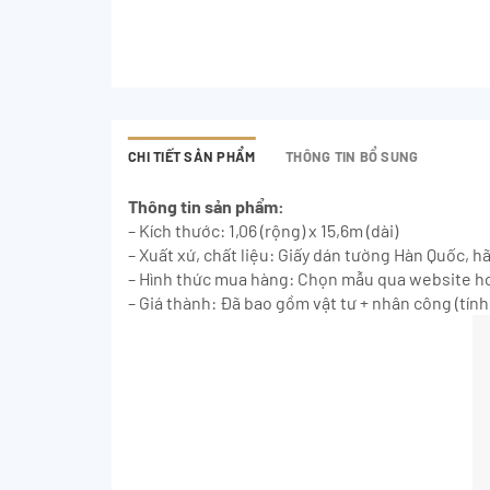
CHI TIẾT SẢN PHẨM
THÔNG TIN BỔ SUNG
Thông tin sản phẩm:
– Kích thước: 1,06 (rộng) x 15,6m (dài)
– Xuất xứ, chất liệu: Giấy dán tường Hàn Quốc, h
– Hình thức mua hàng: Chọn mẫu qua website ho
– Giá thành: Đã bao gồm vật tư + nhân công (tính