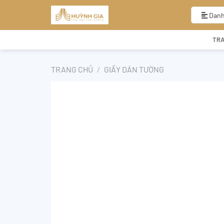
Bỏ
qua
Danh
nội
dung
TR
TRANG CHỦ
/
GIẤY DÁN TƯỜNG