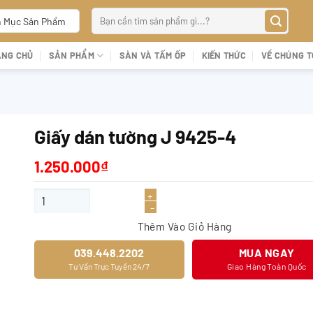
Tìm
 Mục Sản Phẩm
kiếm:
ANG CHỦ
SẢN PHẨM
SÀN VÀ TẤM ỐP
KIẾN THỨC
VỀ CHÚNG T
Giấy dán tường J 9425-4
1.250.000
₫
Giấy dán tường J 9425-4 số lượng
Thêm Vào Giỏ Hàng
039.448.2202
MUA NGAY
Tư Vấn Trực Tuyến 24/7
Giao Hàng Toàn Quốc