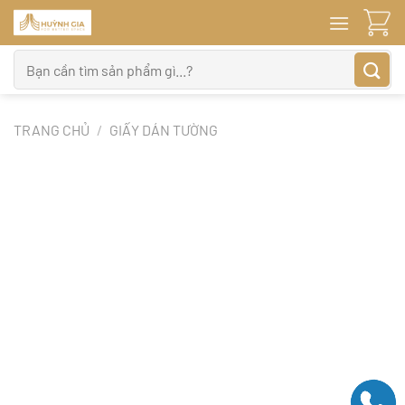
Bỏ
qua
nội
Tìm
dung
kiếm:
TRANG CHỦ
/
GIẤY DÁN TƯỜNG