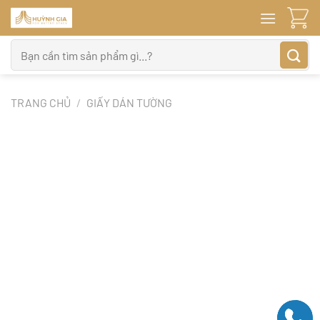
Bỏ
qua
nội
Tìm
dung
kiếm:
TRANG CHỦ
/
GIẤY DÁN TƯỜNG