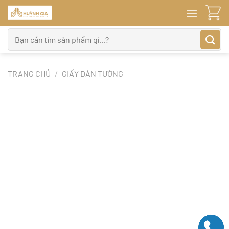
Bỏ
qua
nội
Tìm
dung
kiếm:
TRANG CHỦ
/
GIẤY DÁN TƯỜNG