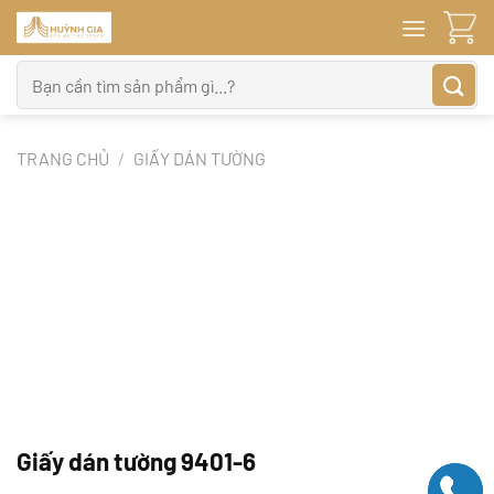
Bỏ
qua
nội
Tìm
dung
kiếm:
TRANG CHỦ
/
GIẤY DÁN TƯỜNG
Giấy dán tường 9401-6