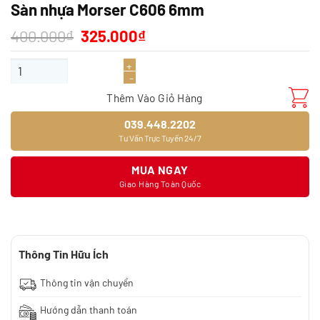
Sàn nhựa Morser C606 6mm
Giá
Giá
400.000
₫
325.000
₫
gốc
hiện
là:
tại
Sàn nhựa Morser C606 6mm số lượng
400.000₫.
là:
325.000₫.
Thêm Vào Giỏ Hàng
039.448.2202
Tư Vấn Trực Tuyến 24/7
MUA NGAY
Giao Hàng Toàn Quốc
Thông Tin Hữu Ích
Thông tin vận chuyển
Hướng dẫn thanh toán