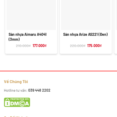
Sàn nhựa Aimaru A4041
Sàn nhựa Arize AS221 (Đen)
(3mm)
Giá
Giá
Giá
Giá
210.000
₫
177.000
₫
220.000
₫
175.000
₫
gốc
hiện
gốc
hiện
là:
tại
là:
tại
210.000₫.
là:
220.000₫.
là:
177.000₫.
175.000₫.
Về Chúng Tôi
Hotline tư vấn:
039 448 2202