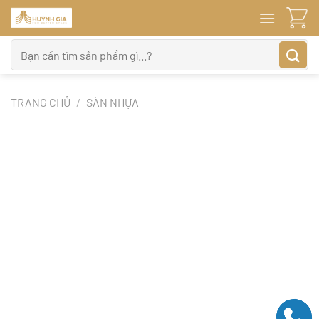
Bỏ
qua
nội
Tìm
dung
kiếm:
TRANG CHỦ
/
SÀN NHỰA