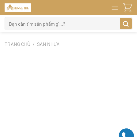
Bỏ
qua
nội
Tìm
dung
kiếm:
TRANG CHỦ
/
SÀN NHỰA