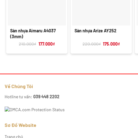
Sàn nhựa Aimaru A4037
Sàn nhựa Arize AY252
(3mm)
Giá
Giá
Giá
Giá
210.000
₫
177.000
₫
220.000
₫
175.000
₫
gốc
hiện
gốc
hiện
là:
tại
là:
tại
210.000₫.
là:
220.000₫.
là:
177.000₫.
175.000₫.
Về Chúng Tôi
Hotline tư vấn:
039 448 2202
Sơ Đồ Website
Trang chủ