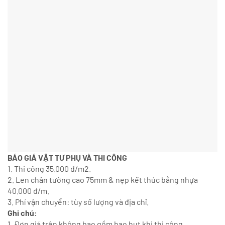
BÁO GIÁ VẬT TƯ PHỤ VÀ THI CÔNG
1. Thi công 35.000 đ/m2.
2. Len chân tường cao 75mm & nẹp kết thúc bằng nhựa
40.000 đ/m.
3. Phí vận chuyển: tùy số lượng và địa chỉ.
Ghi chú:
1. Đơn giá trên không bao gồm hao hụt khi thi công.