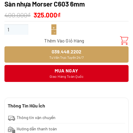
Sàn nhựa Morser C603 6mm
Giá
Giá
400.000
₫
325.000
₫
gốc
hiện
là:
tại
Sàn nhựa Morser C603 6mm số lượng
400.000₫.
là:
325.000₫.
Thêm Vào Giỏ Hàng
039.448.2202
Tư Vấn Trực Tuyến 24/7
MUA NGAY
Giao Hàng Toàn Quốc
Thông Tin Hữu Ích
Thông tin vận chuyển
Hướng dẫn thanh toán