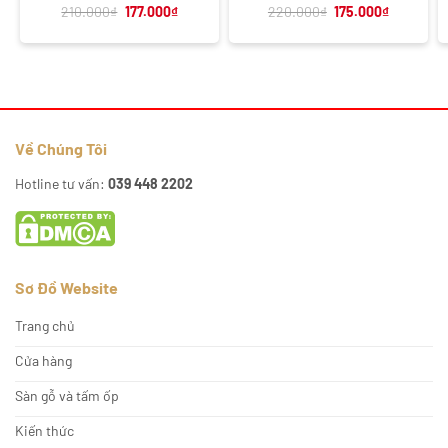
Giá
Giá
Giá
Giá
210.000
₫
177.000
₫
220.000
₫
175.000
₫
gốc
hiện
gốc
hiện
là:
tại
là:
tại
210.000₫.
là:
220.000₫.
là:
177.000₫.
175.000₫.
Về Chúng Tôi
Hotline tư vấn:
039 448 2202
Sơ Đồ Website
Trang chủ
Cửa hàng
Sàn gỗ và tấm ốp
Kiến thức