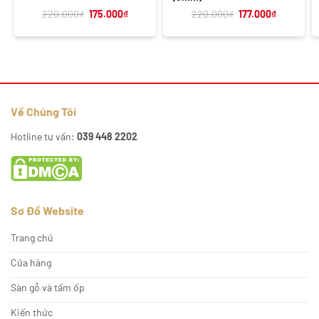
Giá
Giá
Giá
Giá
220.000
₫
175.000
₫
220.000
₫
177.000
₫
gốc
hiện
gốc
hiện
là:
tại
là:
tại
220.000₫.
là:
220.000₫.
là:
175.000₫.
177.000₫.
Về Chúng Tôi
Hotline tư vấn:
039 448 2202
Sơ Đồ Website
Trang chủ
Cửa hàng
Sàn gỗ và tấm ốp
Kiến thức