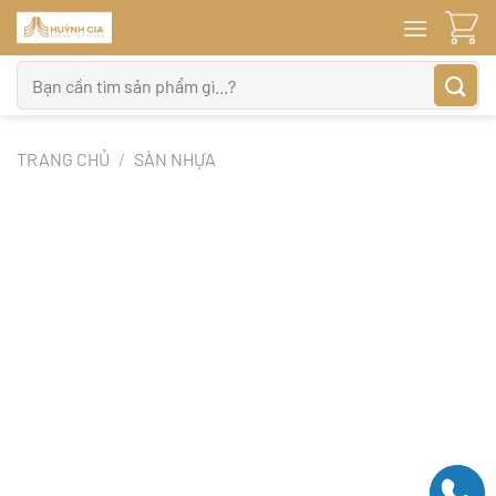
Bỏ
qua
nội
Tìm
dung
kiếm:
TRANG CHỦ
/
SÀN NHỰA