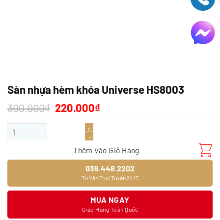
Sàn nhựa hèm khóa Universe HS8003
Giá
Giá
300.000
₫
220.000
₫
gốc
hiện
là:
tại
Sàn nhựa hèm khóa Universe HS8003 số lượng
300.000₫.
là:
220.000₫.
Thêm Vào Giỏ Hàng
039.448.2202
Tư Vấn Trực Tuyến 24/7
MUA NGAY
Giao Hàng Toàn Quốc