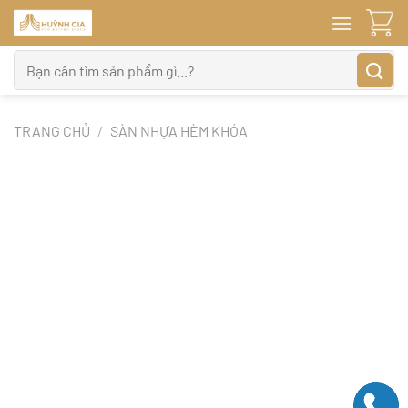
Bỏ
qua
nội
Tìm
dung
kiếm:
TRANG CHỦ
/
SÀN NHỰA HÈM KHÓA