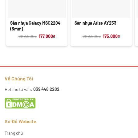
Sàn nhựa Galaxy MSC2204
Sàn nhựa Arize AY253
(3mm)
Giá
Giá
Giá
Giá
220.000
₫
177.000
₫
220.000
₫
175.000
₫
gốc
hiện
gốc
hiện
là:
tại
là:
tại
220.000₫.
là:
220.000₫.
là:
177.000₫.
175.000₫.
Về Chúng Tôi
Hotline tư vấn:
039 448 2202
Sơ Đồ Website
Trang chủ