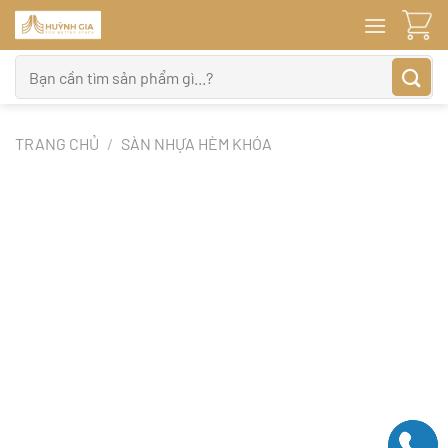
Bỏ
qua
nội
Tìm
dung
kiếm:
TRANG CHỦ
/
SÀN NHỰA HÈM KHÓA