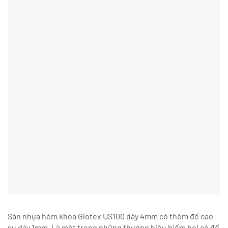
Sàn nhựa hèm khóa Glotex US100 dày 4mm có thêm đế cao
su dày 1mm. Là một trong những thương hiệu hiếm hoi có đế