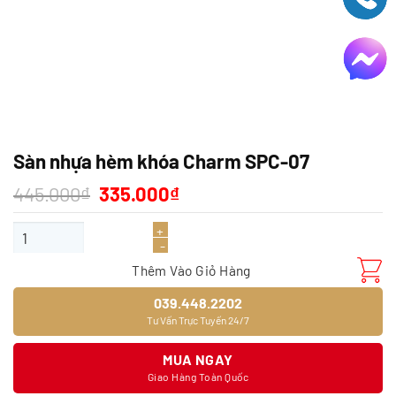
Sàn nhựa hèm khóa Charm SPC-07
Giá
Giá
445.000
₫
335.000
₫
gốc
hiện
là:
tại
Sàn nhựa hèm khóa Charm SPC-07 số lượng
445.000₫.
là:
335.000₫.
Thêm Vào Giỏ Hàng
039.448.2202
Tư Vấn Trực Tuyến 24/7
MUA NGAY
Giao Hàng Toàn Quốc