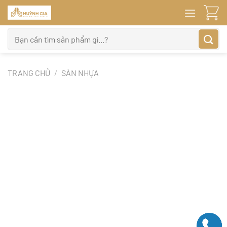
Bỏ
qua
nội
Tìm
dung
kiếm:
TRANG CHỦ
/
SÀN NHỰA