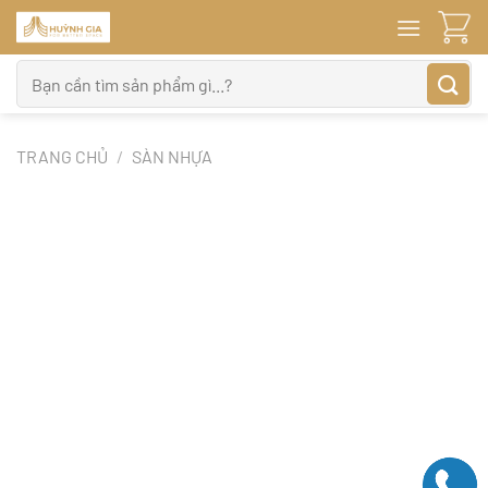
Bỏ
qua
nội
Tìm
dung
kiếm:
TRANG CHỦ
/
SÀN NHỰA