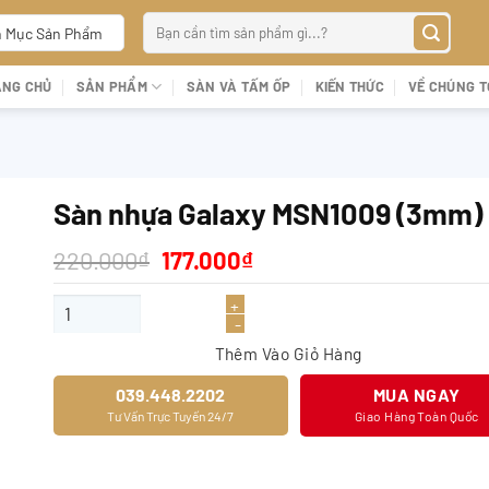
Tìm
 Mục Sản Phẩm
kiếm:
ANG CHỦ
SẢN PHẨM
SÀN VÀ TẤM ỐP
KIẾN THỨC
VỀ CHÚNG T
Sàn nhựa Galaxy MSN1009 (3mm)
Giá
Giá
220.000
₫
177.000
₫
gốc
hiện
là:
tại
Sàn nhựa Galaxy MSN1009 (3mm) số lượng
220.000₫.
là:
177.000₫.
Thêm Vào Giỏ Hàng
039.448.2202
MUA NGAY
Tư Vấn Trực Tuyến 24/7
Giao Hàng Toàn Quốc