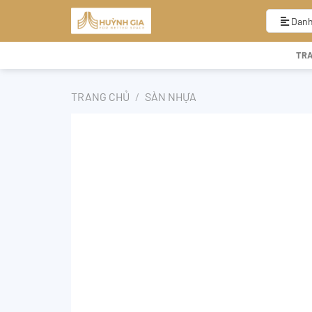
Bỏ
qua
Danh
nội
dung
TR
TRANG CHỦ
/
SÀN NHỰA