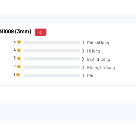
SN1009 (3mm)
0
5
0
Rất hài lòng
4
0
Hi lòng
3
0
Bình thường
2
0
Không hài lòng
1
0
Rất t