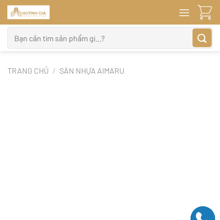
Bỏ
qua
nội
Tìm
dung
kiếm:
TRANG CHỦ
/
SÀN NHỰA AIMARU