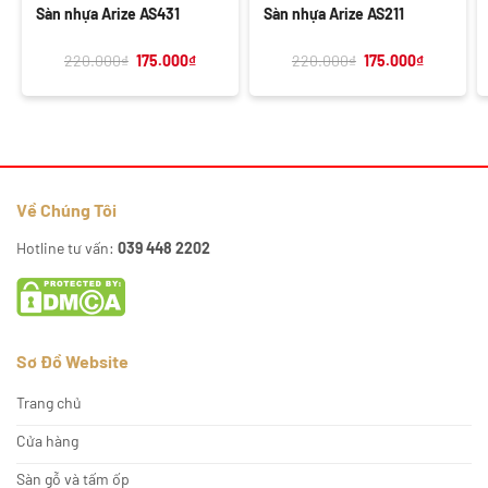
Sàn nhựa Arize AS431
Sàn nhựa Arize AS211
Giá
Giá
Giá
Giá
220.000
₫
175.000
₫
220.000
₫
175.000
₫
gốc
hiện
gốc
hiện
là:
tại
là:
tại
220.000₫.
là:
220.000₫.
là:
175.000₫.
175.000₫.
Về Chúng Tôi
Hotline tư vấn:
039 448 2202
Sơ Đồ Website
Trang chủ
Cửa hàng
Sàn gỗ và tấm ốp