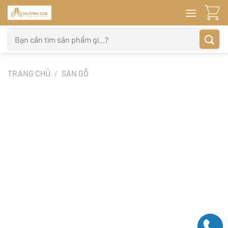
Bỏ
qua
nội
Tìm
dung
kiếm:
TRANG CHỦ
/
SÀN GỖ