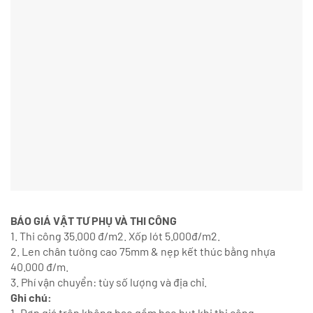
BÁO GIÁ VẬT TƯ PHỤ VÀ THI CÔNG
1. Thi công 35.000 đ/m2. Xốp lót 5.000đ/m2.
2. Len chân tường cao 75mm & nẹp kết thúc bằng nhựa
40.000 đ/m.
3. Phí vận chuyển: tùy số lượng và địa chỉ.
Ghi chú:
1. Đơn giá trên không bao gồm hao hụt khi thi công.