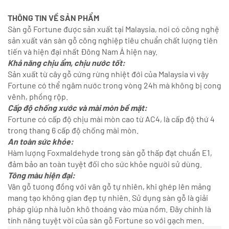
THÔNG TIN VỀ SẢN PHẨM
Sàn gỗ Fortune được sản xuất tại Malaysia, nơi có công nghệ
sản xuất ván sàn gỗ công nghiệp tiêu chuẩn chất lượng tiên
tiến và hiện đại nhất Đông Nam Á hiện nay.
Khả năng chịu ẩm, chịu nước tốt:
Sản xuất từ cây gỗ cứng rừng nhiệt đới của Malaysia vì vậy
Fortune có thể ngâm nước trong vòng 24h mà không bị cong
vênh, phồng rộp.
Cấp độ chống xước và mài mòn bề mặt:
Fortune có cấp độ chịu mài mòn cao từ AC4, là cấp độ thứ 4
trong thang 6 cấp độ chống mài mòn.
An toàn sức khỏe:
Hàm lượng Foxmaldehyde trong sàn gỗ thấp đạt chuẩn E1,
đảm bảo an toàn tuyệt đối cho sức khỏe người sử dùng.
Tông màu hiện đại:
Vân gỗ tương đồng với vân gỗ tự nhiên, khi ghép lên mảng
mang tạo không gian đẹp tự nhiên. Sử dụng sàn gỗ là giải
pháp giúp nhà luôn khô thoáng vào mùa nồm. Đây chính là
tính năng tuyệt vời của sàn gỗ Fortune so với gạch men.