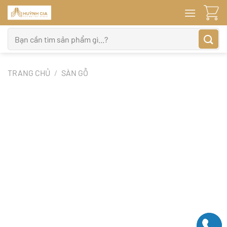
Bỏ
qua
nội
Tìm
dung
kiếm:
TRANG CHỦ
/
SÀN GỖ