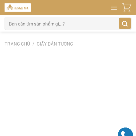
Bỏ
qua
nội
Tìm
dung
kiếm:
TRANG CHỦ
/
GIẤY DÁN TƯỜNG