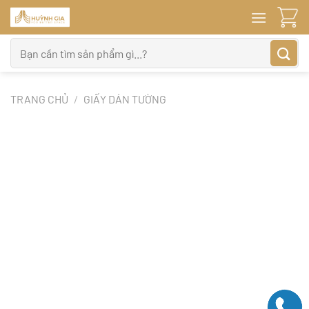
Bỏ
qua
nội
Tìm
dung
kiếm:
TRANG CHỦ
/
GIẤY DÁN TƯỜNG