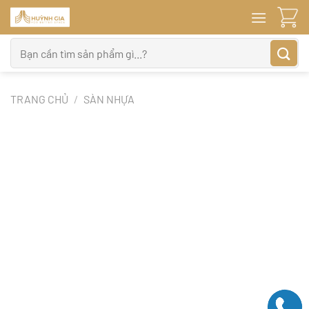
Bỏ
qua
nội
Tìm
dung
kiếm:
TRANG CHỦ
/
SÀN NHỰA