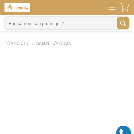
Bỏ
qua
nội
Tìm
dung
kiếm:
TRANG CHỦ
/
SÀN NHỰA CUỘN