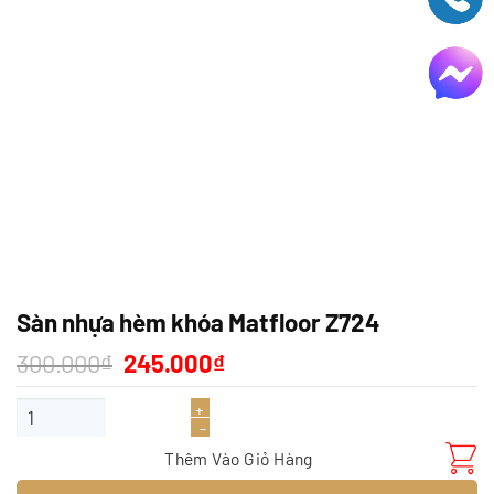
Sàn nhựa hèm khóa Matfloor Z724
Giá
Giá
300.000
₫
245.000
₫
gốc
hiện
là:
tại
Sàn nhựa hèm khóa Matfloor Z724 số lượng
300.000₫.
là:
245.000₫.
Thêm Vào Giỏ Hàng