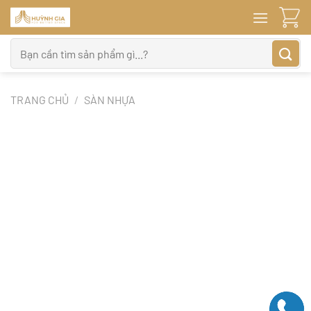
Bỏ
qua
nội
Tìm
dung
kiếm:
TRANG CHỦ
/
SÀN NHỰA