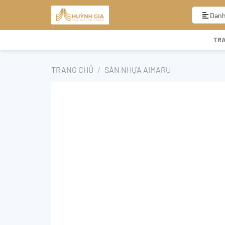
Bỏ
qua
Danh
nội
dung
TR
TRANG CHỦ
/
SÀN NHỰA AIMARU