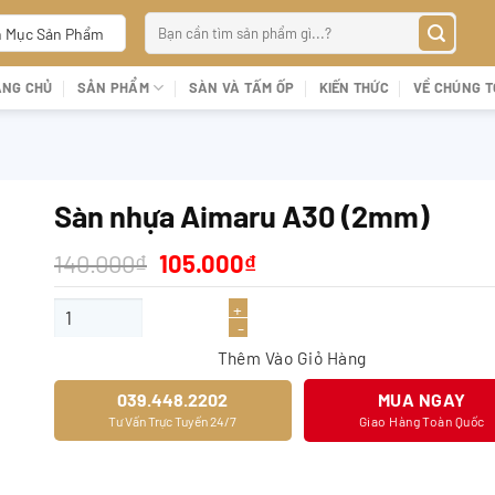
Tìm
 Mục Sản Phẩm
kiếm:
ANG CHỦ
SẢN PHẨM
SÀN VÀ TẤM ỐP
KIẾN THỨC
VỀ CHÚNG T
Sàn nhựa Aimaru A30 (2mm)
Giá
Giá
140.000
₫
105.000
₫
gốc
hiện
là:
tại
Sàn nhựa Aimaru A30 (2mm) số lượng
140.000₫.
là:
105.000₫.
Thêm Vào Giỏ Hàng
039.448.2202
MUA NGAY
Tư Vấn Trực Tuyến 24/7
Giao Hàng Toàn Quốc