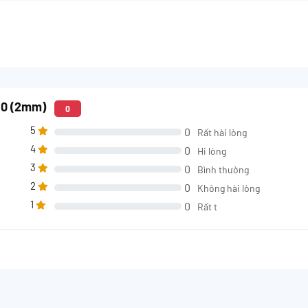
30 (2mm)
0
5
0
Rất hài lòng
4
0
Hi lòng
3
0
Bình thường
2
0
Không hài lòng
1
0
Rất t