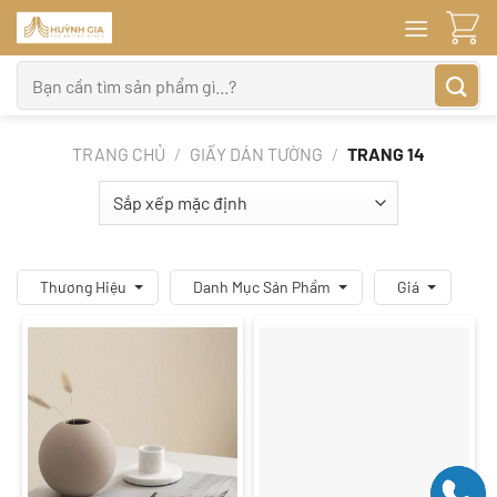
Bỏ
qua
nội
Tìm
dung
kiếm:
TRANG CHỦ
/
GIẤY DÁN TƯỜNG
/
TRANG 14
Thương Hiệu
Danh Mục Sản Phẩm
Giá