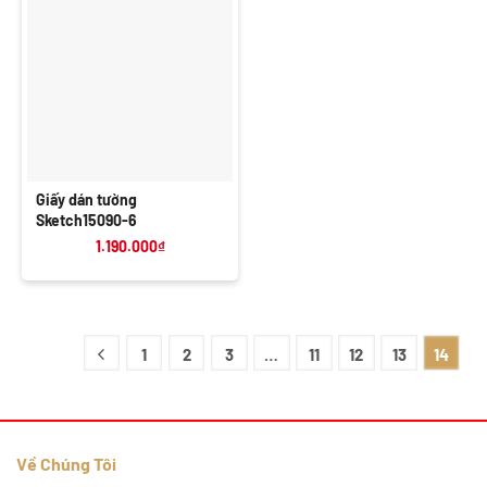
Giấy dán tường
Sketch15090-6
1.190.000
₫
1
2
3
…
11
12
13
14
Về Chúng Tôi