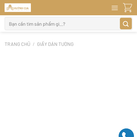
Bỏ
qua
nội
Tìm
dung
kiếm:
TRANG CHỦ
/
GIẤY DÁN TƯỜNG