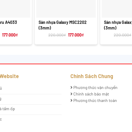
+
+
aru A4033
Sàn nhựa Galaxy MSC2202
Sàn nhựa Gala
(3mm)
(3mm)
Giá
Giá
Giá
Giá
177.000
₫
220.000
₫
177.000
₫
220.000
₫
gốc
hiện
gốc
hiện
là:
tại
là:
tại
210.000₫.
là:
220.000₫.
là:
177.000₫.
177.000₫.
 Website
Chính Sách Chung
Phương thức vận chuyển
ủ
Chính sách bảo mật
g
Phương thức thanh toán
à tấm ốp
c