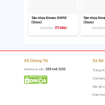
+
+
Sàn nhựa Aimaru A4040
Sàn nhựa Aim
(3mm)
(3mm)
Giá
Giá
210.000
₫
177.000
₫
210.000
₫
gốc
hiện
là:
tại
210.000₫.
là:
177.000₫.
Về Chúng Tôi
Sơ Đồ
Hotline tư vấn:
039 448 2202
Trang ch
Cửa hàn
Sàn gỗ v
Kiến thứ