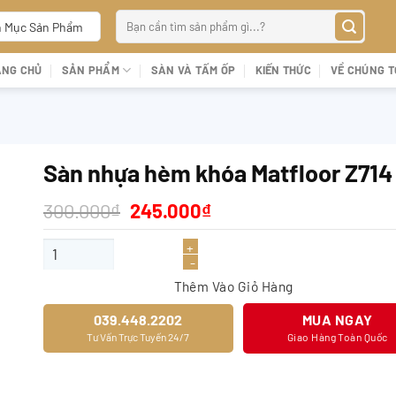
Tìm
 Mục Sản Phẩm
kiếm:
ANG CHỦ
SẢN PHẨM
SÀN VÀ TẤM ỐP
KIẾN THỨC
VỀ CHÚNG T
Sàn nhựa hèm khóa Matfloor Z714
Giá
Giá
300.000
₫
245.000
₫
gốc
hiện
là:
tại
Sàn nhựa hèm khóa Matfloor Z714 số lượng
300.000₫.
là:
245.000₫.
Thêm Vào Giỏ Hàng
039.448.2202
MUA NGAY
Tư Vấn Trực Tuyến 24/7
Giao Hàng Toàn Quốc