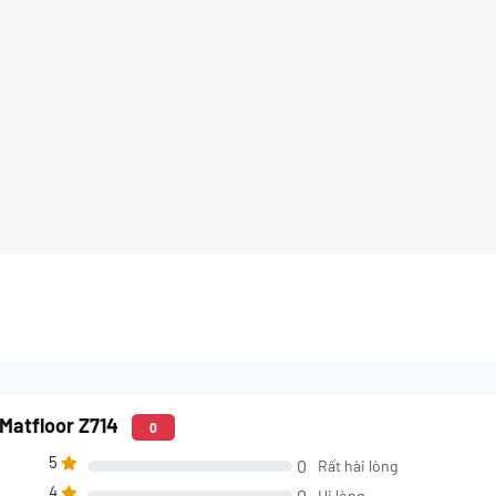
Matfloor Z714
0
5
0
Rất hài lòng
4
0
Hi lòng