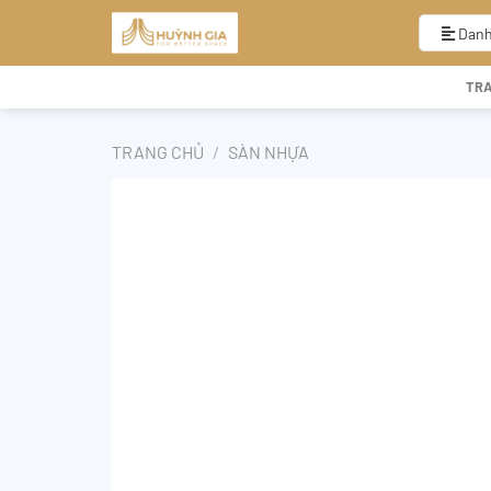
Bỏ
qua
Danh
nội
dung
TR
TRANG CHỦ
/
SÀN NHỰA