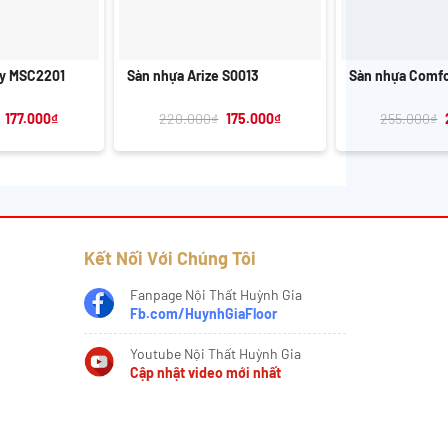
+
+
xy MSC2201
Sàn nhựa Arize S0013
Sàn nhựa Comf
Giá
Giá
Giá
Giá
177.000
₫
220.000
₫
175.000
₫
255.000
₫
gốc
hiện
gốc
hiện
là:
tại
là:
tại
220.000₫.
là:
220.000₫.
là:
177.000₫.
175.000₫.
Kết Nối Với Chúng Tôi
Fanpage Nội Thất Huỳnh Gia
Fb.com/HuynhGiaFloor
Youtube Nội Thất Huỳnh Gia
Cập nhật video mới nhất