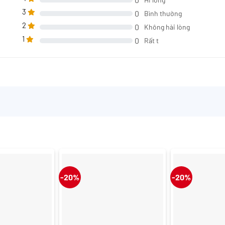
3
0
Bình thường
2
0
Không hài lòng
1
0
Rất t
-20%
-20%