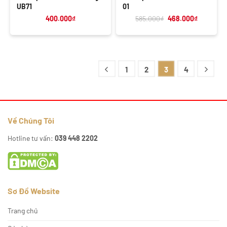
UB71
01
Giá
Giá
400.000
₫
585.000
₫
468.000
₫
gốc
hiện
là:
tại
585.000₫.
là:
468.000₫
1
2
3
4
Về Chúng Tôi
Hotline tư vấn:
039 448 2202
Sơ Đồ Website
Trang chủ