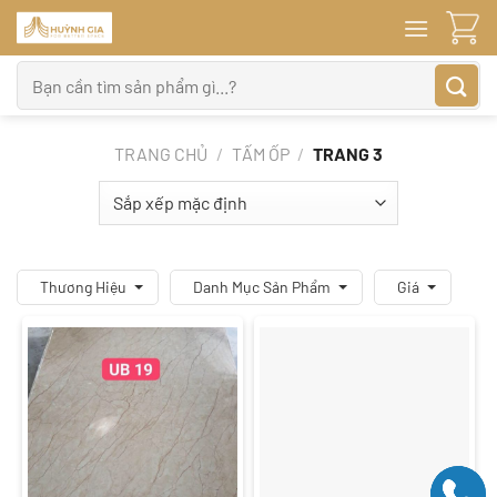
Bỏ
qua
nội
Tìm
dung
kiếm:
TRANG CHỦ
/
TẤM ỐP
/
TRANG 3
Thương Hiệu
Danh Mục Sản Phẩm
Giá