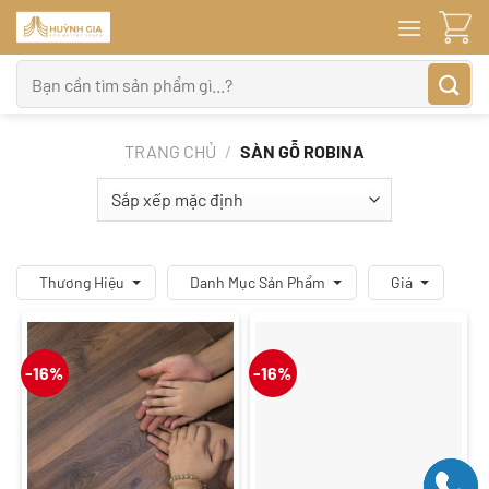
Bỏ
qua
nội
Tìm
dung
kiếm:
TRANG CHỦ
/
SÀN GỖ ROBINA
Thương Hiệu
Danh Mục Sản Phẩm
Giá
-16%
-16%