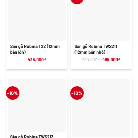
Sàn gỗ Robina T22 (12mm
Sàn gỗ Robina TWS211
bản lớn)
(12mm bản nhỏ)
Giá
Giá
435.000
₫
550.000
₫
495.000
₫
gốc
hiện
là:
tại
550.000₫.
là:
495.000₫
-16%
-10%
Sàn gỗ Robina TWS213