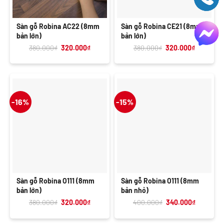
Sàn gỗ Robina AC22 (8mm
Sàn gỗ Robina CE21 (8mm
bản lớn)
bản lớn)
Giá
Giá
Giá
Giá
380.000
₫
320.000
₫
380.000
₫
320.000
₫
gốc
hiện
gốc
hiện
là:
tại
là:
tại
380.000₫.
là:
380.000₫.
là:
320.000₫.
320.000₫
-16%
-15%
Sàn gỗ Robina O111 (8mm
Sàn gỗ Robina O111 (8mm
bản lớn)
bản nhỏ)
Giá
Giá
Giá
Giá
380.000
₫
320.000
₫
400.000
₫
340.000
₫
gốc
hiện
gốc
hiện
là:
tại
là:
tại
380.000₫.
là:
400.000₫.
là: