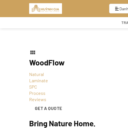
Bỏ
qua
Danh
nội
dung
TR
WoodFlow
Natural
Laminate
SPC
Process
Reviews
GET A QUOTE
Bring
Nature
Home.