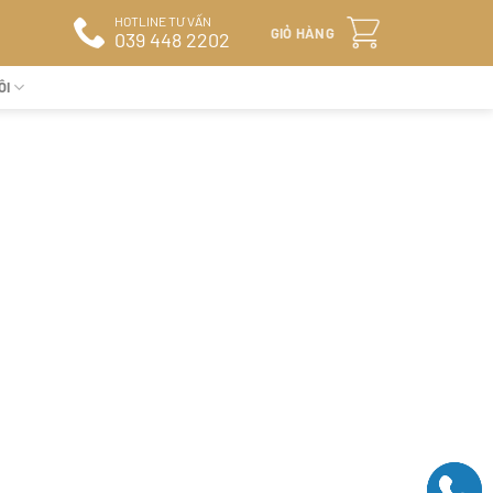
HOTLINE TƯ VẤN
GIỎ HÀNG
039 448 2202
ÔI