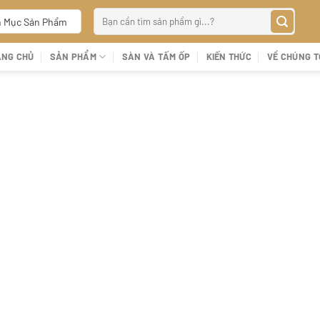
Tìm
 Mục Sản Phẩm
kiếm:
ANG CHỦ
SẢN PHẨM
SÀN VÀ TẤM ỐP
KIẾN THỨC
VỀ CHÚNG T